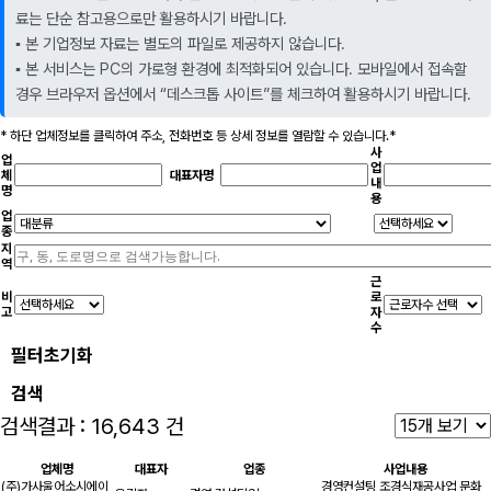
료는 단순 참고용으로만 활용하시기 바랍니다.
▪️ 본 기업정보 자료는 별도의 파일로 제공하지 않습니다.
▪️ 본 서비스는 PC의 가로형 환경에 최적화되어 있습니다. 모바일에서 접속할
경우 브라우저 옵션에서 “데스크톱 사이트”를 체크하여 활용하시기 바랍니다.
*
하단 업체정보를 클릭하여
주소, 전화번호 등 상세 정보를 열람할 수 있습니다.*
사
업
업
체
대표자명
내
명
용
업
종
지
역
근
비
로
고
자
수
필터초기화
검색
검색결과 : 16,643 건
업체명
대표자
업종
사업내용
(주)가사울어소시에이
경영컨설팅,조경식재공사업,문화