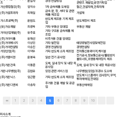
윤길자
경영 컨설팅업
츠
콘텐츠 개발업,공연기획업
가산종합철강(주)
임익수
1차 금속제품 도매업
철근,건설자재,건축자재
금속 문, 창, 셔터 및 관련
(주)가설프라자
최재일
가설재
제품 제조업
반도체 제조용 기계 제조
가스프로텍(주)
윤원도
반도체장비 제조
업
(유)가승개발
최광옥
기타 부동산 임대업
부동산 개발
기타 구조용 금속제품 제
가야산업개발(주)
유주호
조업
(주)가야식품
유재선
비주거용 건물 임대업
(주)가야에너지
이상민
기타 발전업
태양광발전사업및매전업
(주)가야컨설팅
이승진
경영 컨설팅업
경영컨설팅
가양산업(주)
이약우
기타 반도체 소자 제조업
전자통신용와이어,케이블
전기공사,정보통신공사/풀림방지
(주)가엘비젼
윤봉숙
일반 전기 공사업
볼트너트,조명용제어장치 제조
도배, 실내 장식 및 내장 목
(주)가온건축
이동준
도배, 실내 장식 및 내장 목공사업
공사업
가온나무병원(주)
김원유
임업 관련 서비스업
나무병원(임업)/조경수 도소매
반도체 디스플레이 검사장치,무역,
(주)가온닉스
임근환
기타 반도체 소자 제조업
투자매매업,전대업
주거용 건물 개발 및 공급
(주)가온디엔씨
이송자
부동산매매업
업
1
2
3
4
6
7
8
9
10
5
회사소개