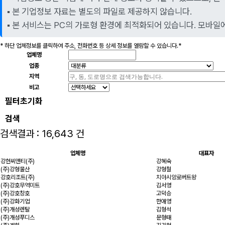
▪️ 본 기업정보 자료는 별도의 파일로 제공하지 않습니다.
▪️ 본 서비스는 PC의 가로형 환경에 최적화되어 있습니다. 모바
*
하단 업체정보를 클릭하여
주소, 전화번호 등 상세 정보를 열람할 수 있습니다.*
업체명
업종
지역
비고
필터초기화
검색
검색결과 : 16,643 건
업체명
대표자
강현씨앤티(주)
강혜숙
(주)강형물산
강형철
강호리조트(주)
치아시앙로버트왕
(주)강호무역미트
김서영
(주)강호창호
고덕승
(주)강화기업
한애영
(주)개성렌탈
김형석
(주)개성푸디스
문형태