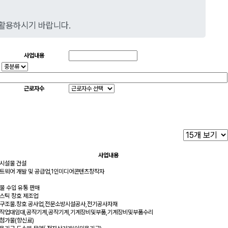
 활용하시기 바랍니다.
사업내용
근로자수
사업내용
시설물 건설
트웨어 개발 및 공급업,1인미디어콘텐츠창작자
물 수입 유통 판매
스틱 창호 제조업
구조물.창호 공사업,전문소방시설공사,전기공사자재
작업대임대,공작기계,공작기계,기계장비및부품,기계장비및부품수리
첨가물(향신료)