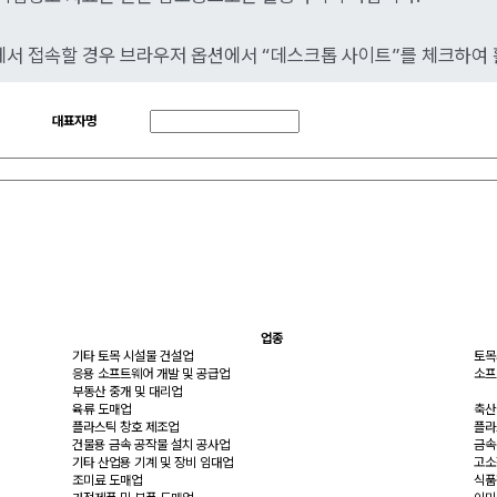
일에서 접속할 경우 브라우저 옵션에서 “데스크톱 사이트”를 체크하여
대표자명
업종
기타 토목 시설물 건설업
토목
응용 소프트웨어 개발 및 공급업
소프
부동산 중개 및 대리업
육류 도매업
축산
플라스틱 창호 제조업
플라
건물용 금속 공작물 설치 공사업
금속
기타 산업용 기계 및 장비 임대업
고소
조미료 도매업
식품